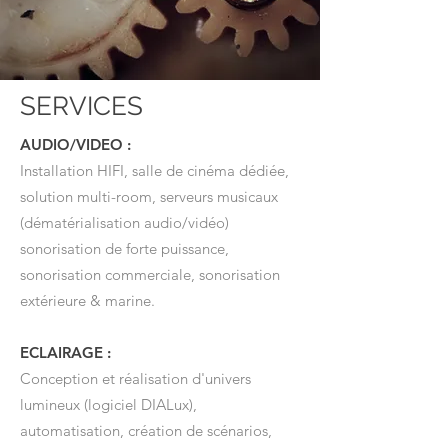
SERVICES
AUDIO/VIDEO :
Installation HIFI, salle de cinéma dédiée,
solution multi-room, serveurs musicaux
(dématérialisation audio/vidéo)
sonorisation de forte puissance,
sonorisation commerciale, sonorisation
extérieure & marine.
ECLAIRAGE :
Conception et réalisation d'univers
lumineux (logiciel DIALux),
automatisation, création de scénarios,